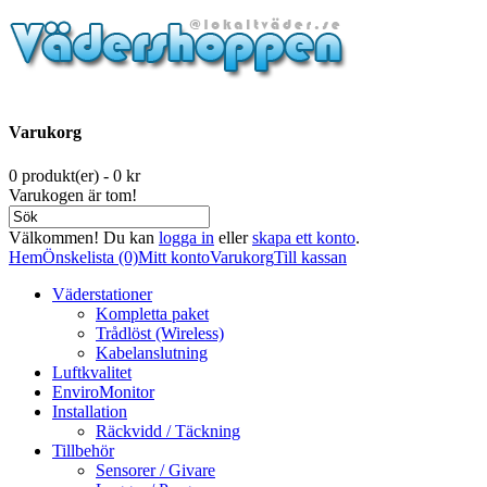
Varukorg
0 produkt(er) - 0 kr
Varukogen är tom!
Välkommen! Du kan
logga in
eller
skapa ett konto
.
Hem
Önskelista (0)
Mitt konto
Varukorg
Till kassan
Väderstationer
Kompletta paket
Trådlöst (Wireless)
Kabelanslutning
Luftkvalitet
EnviroMonitor
Installation
Räckvidd / Täckning
Tillbehör
Sensorer / Givare