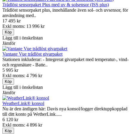
Trådlöst sensorpaket Plus med uv & solsensor (ISS plus)
Trådlöst sensorpaket plus, innehållande även sol- och uvsensor, för
användning med..
17 495 kr
Exkl moms: 13 996 kr
Lägg till i önskelistan
Jämför
Vantage Vue trådlöst givarpaket
Stationen inkluderar: - Integrerat givarpaket med temperatur-, vind-
och regnmätare - Batte..
5 995 kr
Exkl moms: 4 796 kr
Lägg till i önskelistan
Jämför
WeatherLink® konsol
Nu är den äntligen här: Davis nya konsol/logger direktuppkopplad
till ditt konto på WetherLink.....
6 120 kr
Exkl moms: 4 896 kr