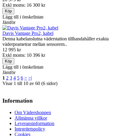
Exkl moms: 16 300 kr
Lägg till i önskelistan
Jämför
Davis Vantage Pro2, kabel
Denna kabelanslutna väderstation tillhandahåller exakta
väderprametrar mellan sensorern..
12 995 kr
Exkl moms: 10 396 kr
Lägg till i önskelistan
Jämför
1
2
3
4
5
6
>
>|
Visar 1 till 10 av 60 (6 sidor)
Information
Om Vädershoppen
Allmänna villkor
Leveransinformation
Integritetspolicy
Cookies