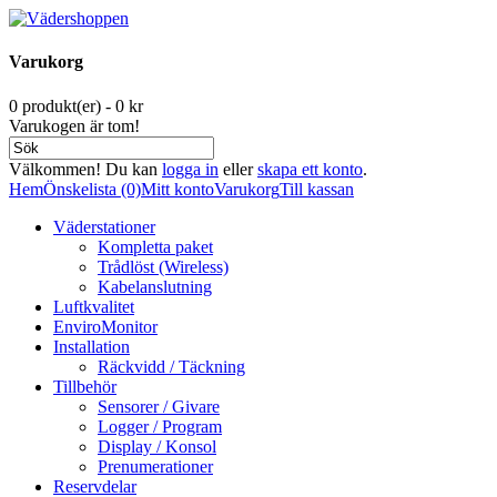
Varukorg
0 produkt(er) - 0 kr
Varukogen är tom!
Välkommen! Du kan
logga in
eller
skapa ett konto
.
Hem
Önskelista (0)
Mitt konto
Varukorg
Till kassan
Väderstationer
Kompletta paket
Trådlöst (Wireless)
Kabelanslutning
Luftkvalitet
EnviroMonitor
Installation
Räckvidd / Täckning
Tillbehör
Sensorer / Givare
Logger / Program
Display / Konsol
Prenumerationer
Reservdelar