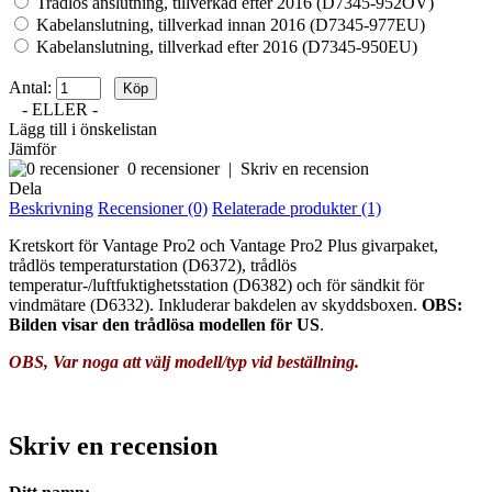
Trådlös anslutning, tillverkad efter 2016 (D7345-952OV)
Kabelanslutning, tillverkad innan 2016 (D7345-977EU)
Kabelanslutning, tillverkad efter 2016 (D7345-950EU)
Antal:
- ELLER -
Lägg till i önskelistan
Jämför
0 recensioner
|
Skriv en recension
Dela
Beskrivning
Recensioner (0)
Relaterade produkter (1)
Kretskort för Vantage Pro2 och Vantage Pro2 Plus givarpaket,
trådlös temperaturstation (D6372), trådlös
temperatur-/luftfuktighetsstation (D6382) och för sändkit för
vindmätare (D6332). Inkluderar bakdelen av skyddsboxen.
OBS:
Bilden visar den trådlösa modellen för US
.
OBS, Var noga att välj modell/typ vid beställning.
Skriv en recension