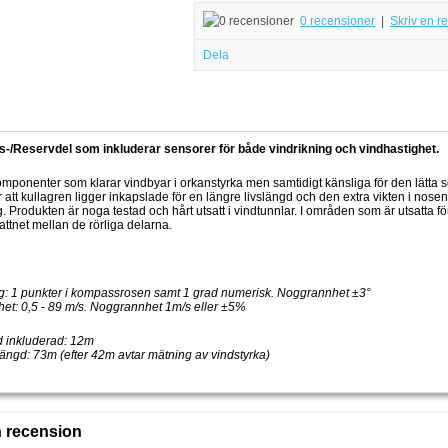
0 recensioner
|
Skriv en r
Dela
s-/Reservdel som inkluderar sensorer för både vindrikning och vindhastighet.
mponenter som klarar vindbyar i orkanstyrka men samtidigt känsliga för den lätta s
 att kullagren ligger inkapslade för en längre livslängd och den extra vikten i nose
g. Produkten är noga testad och hårt utsatt i vindtunnlar. I områden som är utsatta för
 vattnet mellan de rörliga delarna.
ng: 1 punkter i kompassrosen samt 1 grad numerisk. Noggrannhet ±3°
het: 0,5 - 89 m/s. Noggrannhet 1m/s eller ±5%
 inkluderad: 12m
ängd: 73m (efter 42m avtar mätning av vindstyrka)
n recension