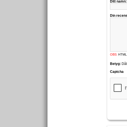
Ditt namn:
Din recens
OBS:
HTML ö
Betyg:
Dål
Captcha