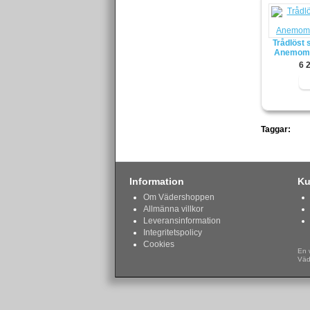
Trådlöst 
Anemome
6 
Taggar:
Information
Ku
Om Vädershoppen
Allmänna villkor
Leveransinformation
Integritetspolicy
Cookies
En 
Väd