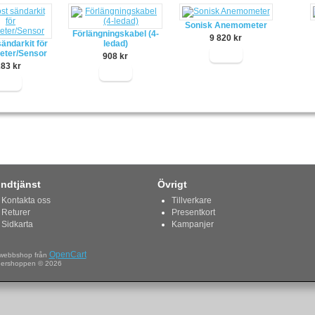
Sonisk Anemometer
Förlängningskabel (4-
9 820 kr
sändarkit för
ledad)
ter/Sensor
Köp
908 kr
283 kr
Köp
Köp
ndtjänst
Övrigt
Kontakta oss
Tillverkare
Returer
Presentkort
Sidkarta
Kampanjer
OpenCart
webbshop från
ershoppen © 2026