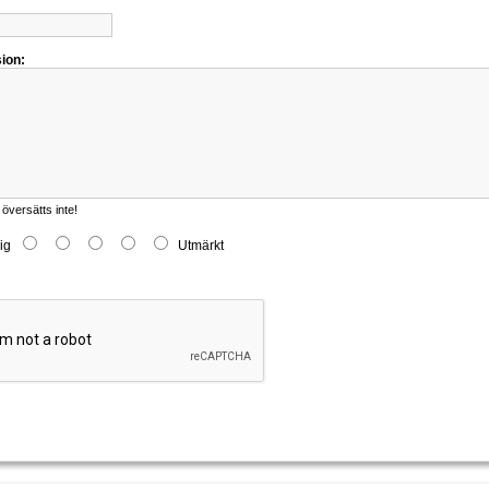
ion:
versätts inte!
ig
Utmärkt