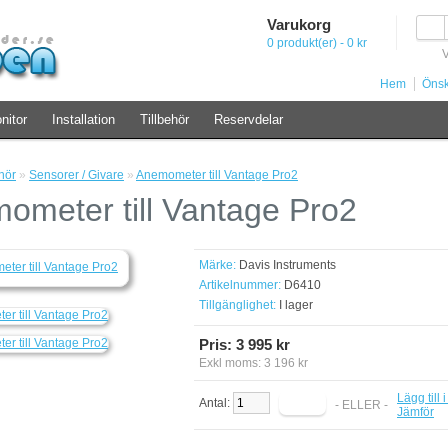
Varukorg
0 produkt(er) - 0 kr
Hem
Önsk
nitor
Installation
Tillbehör
Reservdelar
hör
»
Sensorer / Givare
»
Anemometer till Vantage Pro2
ometer till Vantage Pro2
Märke:
Davis Instruments
Artikelnummer:
D6410
Tillgänglighet:
I lager
Pris: 3 995 kr
Exkl moms: 3 196 kr
Lägg till 
Antal:
- ELLER -
Jämför