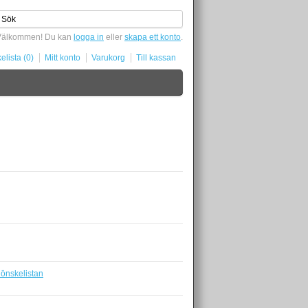
Välkommen! Du kan
logga in
eller
skapa ett konto
.
elista (0)
Mitt konto
Varukorg
Till kassan
i önskelistan