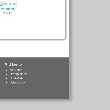
Vindflöjel
535 kr
Köp
Mitt konto
Mitt konto
Orderhistorik
Önskelista
Nyhetsbrev