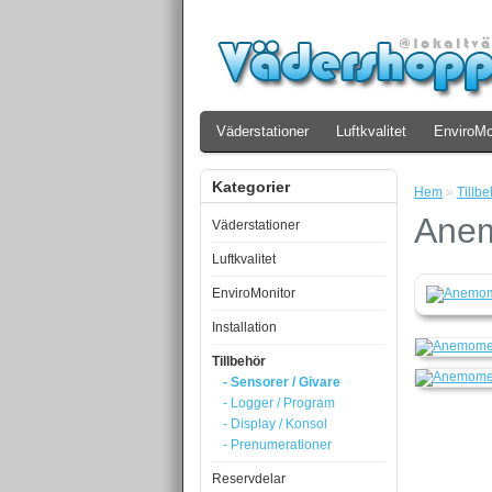
Väderstationer
Luftkvalitet
EnviroMo
Kategorier
Hem
»
Tillbe
Anem
Väderstationer
Luftkvalitet
EnviroMonitor
Installation
Tillbehör
- Sensorer / Givare
- Logger / Program
- Display / Konsol
- Prenumerationer
Reservdelar