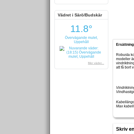
Vädret i Särö/Budskär
11.8°
Övervägande mulet,
Uppehåll
Ersättning
Robusta ko
modeller är
vindriktnin
Mer väder...
att få bort
Vindriktni
Vindhastig
Kabellängd
Max kabell
Skriv e